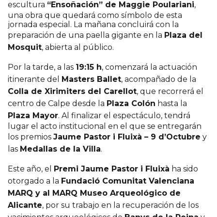
escultura
“Ensoñación” de Maggie Poulariani
,
una obra que quedará como símbolo de esta
jornada especial. La mañana concluirá con la
preparación de una paella gigante en la
Plaza del
Mosquit
, abierta al público.
Por la tarde, a las
19:15 h
, comenzará la actuación
itinerante del
Masters Ballet
, acompañado de la
Colla de Xirimiters del Carellot
, que recorrerá el
centro de Calpe desde la
Plaza Colón
hasta la
Plaza Mayor
. Al finalizar el espectáculo, tendrá
lugar el acto institucional en el que se entregarán
los premios
Jaume Pastor i Fluixà – 9 d’Octubre
y
las
Medallas de la Villa
.
Este año, el
Premi Jaume Pastor i Fluixà
ha sido
otorgado a la
Fundació Comunitat Valenciana
MARQ y al MARQ Museo Arqueológico de
Alicante
, por su trabajo en la recuperación de los