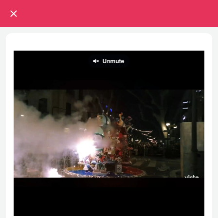
Bona Festa | Tertulia Moros i
Cristians de Dénia