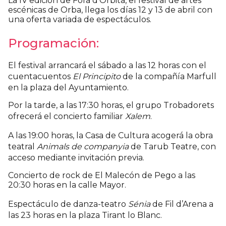
La IV edición de Fora d’Òrbita, el festival de artes
escénicas de Orba, llega los días 12 y 13 de abril con
una oferta variada de espectáculos.
Programación:
El festival arrancará el sábado a las 12 horas con el
cuentacuentos
El Principito
de la compañía Marfull
en la plaza del Ayuntamiento.
Por la tarde, a las 17:30 horas, el grupo Trobadorets
ofrecerá el concierto familiar
Xalem
.
A las 19:00 horas, la Casa de Cultura acogerá la obra
teatral
Animals de companyia
de Tarub Teatre, con
acceso mediante invitación previa.
Concierto de rock de El Malecón de Pego a las
20:30 horas en la calle Mayor.
Espectáculo de danza-teatro
Sénia
de Fil d’Arena a
las 23 horas en la plaza Tirant lo Blanc.