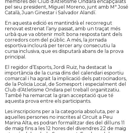
membres del Club d’Atletisme Ondara encapçalats
pel seu president, Miguel Moreno, junt amb Mª José
Català, Juan Ginestar i Salvador Alandí.
En aquesta edició es mantindrà el recorregut
renovat estrenat l’any passat, amb un traçat més
urbà que va obtenir molt bona resposta tant dels
corredors com del públic. A més, la jornada
esportiva inclourà per tercer any consecutiu la
cursa inclusiva, que es disputarà abans de la prova
principal.
El regidor d’Esports, Jordi Ruiz, ha destacat la
importància de la cursa dins del calendari esportiu
comarcal i ha agraït la implicació dels patrocinadors,
de la Policia Local, de Somesport i especialment del
Club d’Atletisme Ondara pel treball organitzatiu.
També ha remarcat la gran acceptació que té
aquesta prova entre els participants.
Les inscripcions per a la categoria absoluta, per a
aquelles persones no inscrites al Circuit a Peu
Marina Alta, es podran formalitzar des del dilluns 11
de maig fins a les 12 hores del divendres 22 de maig