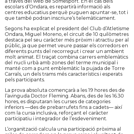
a través del web de Somesport. En el cas dels
escolars d’Ondara, es repartirà informació als
centres educatius perquè puguen apuntar-se, tot i
que també podran inscriure’s telemàticament.
Segons ha explicat el president del Club d’Atletisme
Ondara, Miguel Moreno, el circuit de 10 quilòmetres
destaca pel seu caràcter més pròxim i atractiu per al
públic, ja que permet veure passar els corredors en
diferents punts del recorregut i crear un ambient
molt animat. El traçat combina carrers emblemàtics
del nucli urbà amb zones del terme municipal i
manté com a punt emblemàtic la pujada de Torre
Carrals, un dels trams més característics i esperats
pels participants.
La prova absoluta començarà a les 19 hores des de
l’avinguda Doctor Fleming. Abans, des de les 16.30
hores, es disputaran les curses de categories
inferiors —des de prebarrufets fins a cadets— així
com la cursa inclusiva, reforçant el caràcter
participatiu i integrador de l’esdeveniment.
L’organització calcula una participació pròxima al