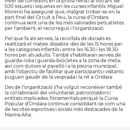
miler de corredors en la prova reina i al voltant de
500 xiquets i xiquetes en les curses infantils. Miguel
Moreno ha assegurat que, malgrat trobar-se en la
part final del Circuit a Peu, la cursa d’Ondara
continua sent una de les més valorades pels atletes
per l’ambient, el recorregut i l’organització.
Pel que fa als serveis, la recollida de dorsals es
realitzarà el mateix dissabte: des de les 15 hores per
a les categories infantils i entre les 16.30 i les 18.30
hores per als adults. També s’habilitaran serveis de
guarda-roba i guarda-bicicletes a la zona de meta,
així com dutxes al pavelló i a la piscina municipal,
amb l’objectiu de facilitar que participants i visitants
puguen gaudir de la vesprada i la nit a Ondara.
Des de l’organització s’ha volgut reconéixer també
la col·laboració del voluntariat, patrocinadors i
entitats implicades, fonamentals perquè la Cursa
Popular d’Ondara continue consolidant-se com una
de les cites esportives i socials més destacades de la
Marina Alta.