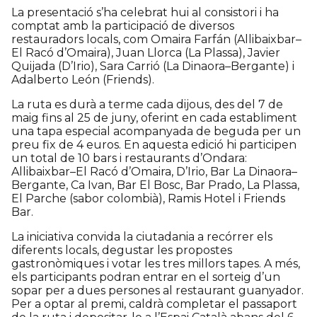
La presentació s’ha celebrat hui al consistori i ha
comptat amb la participació de diversos
restauradors locals, com Omaira Farfán (Allibaixbar–
El Racó d’Omaira), Juan Llorca (La Plassa), Javier
Quijada (D’Irio), Sara Carrió (La Dinaora–Bergante) i
Adalberto León (Friends).
La ruta es durà a terme cada dijous, des del 7 de
maig fins al 25 de juny, oferint en cada establiment
una tapa especial acompanyada de beguda per un
preu fix de 4 euros. En aquesta edició hi participen
un total de 10 bars i restaurants d’Ondara:
Allibaixbar–El Racó d’Omaira, D’Irio, Bar La Dinaora–
Bergante, Ca Ivan, Bar El Bosc, Bar Prado, La Plassa,
El Parche (sabor colombià), Ramis Hotel i Friends
Bar.
La iniciativa convida la ciutadania a recórrer els
diferents locals, degustar les propostes
gastronòmiques i votar les tres millors tapes. A més,
els participants podran entrar en el sorteig d’un
sopar per a dues persones al restaurant guanyador.
Per a optar al premi, caldrà completar el passaport