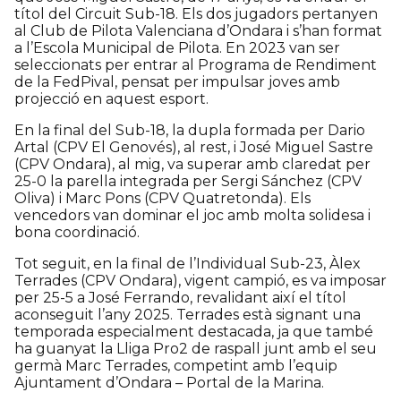
títol del Circuit Sub-18. Els dos jugadors pertanyen
al Club de Pilota Valenciana d’Ondara i s’han format
a l’Escola Municipal de Pilota. En 2023 van ser
seleccionats per entrar al Programa de Rendiment
de la FedPival, pensat per impulsar joves amb
projecció en aquest esport.
En la final del Sub-18, la dupla formada per Dario
Artal (CPV El Genovés), al rest, i José Miguel Sastre
(CPV Ondara), al mig, va superar amb claredat per
25-0 la parella integrada per Sergi Sánchez (CPV
Oliva) i Marc Pons (CPV Quatretonda). Els
vencedors van dominar el joc amb molta solidesa i
bona coordinació.
Tot seguit, en la final de l’Individual Sub-23, Àlex
Terrades (CPV Ondara), vigent campió, es va imposar
per 25-5 a José Ferrando, revalidant així el títol
aconseguit l’any 2025. Terrades està signant una
temporada especialment destacada, ja que també
ha guanyat la Lliga Pro2 de raspall junt amb el seu
germà Marc Terrades, competint amb l’equip
Ajuntament d’Ondara – Portal de la Marina.