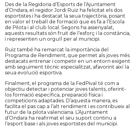
Des de la Regidoria d’Esports de l’Ajuntament
d’Ondara, el regidor Jordi Ruiz ha felicitat els dos
esportistes i ha destacat la seua trajectòria, posant
en valor el treball de formació que es fa a l’Escola
de Pilota i al club local. Segons ha assenyalat,
aquests resultats són fruit de l’esforç i la constància,
i representen un orgull per al municipi.
Ruiz també ha remarcat la importància del
Programa de Rendiment, que permet als joves més
destacats entrenar i competir en un entorn exigent
amb seguiment tècnic especialitzat, afavorint així la
seua evolució esportiva.
Finalment, el programa de la FedPival té com a
objectiu detectar i potenciar joves talents, oferint-
los formació específica, preparació física i
competicions adaptades. D’aquesta manera, es
facilita el pas cap a l’alt rendiment i es contribueix al
futur de la pilota valenciana. L’Ajuntament
d’Ondara ha reafirmat el seu suport continu a
l’esport base i als joves esportistes del municipi.