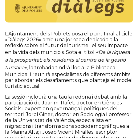
L'Ajuntament dels Poblets posa el punt final al cicle
«Diàlegs 2026» amb una jornada dedicada a la
reflexió sobre el futur del turisme i el seu impacte
en la vida dels municipis. Sota el títol
«De la riquesa
a la prosperitat: els residents al centre de la gestió
turística»
, la trobada tindrà lloc a la Biblioteca
Municipal i reunirà especialistes de diferents àmbits
per abordar els desafiaments que planteja el model
turístic actual.
La sessió inclourà una taula redona i debat amb la
participació de Joanmi Rafet, doctor en Ciències
Socials i expert en governança i polítiques del
territori; Jordi Giner, doctor en Sociologia i professor
de la Universitat de València, especialista en
migracions i transformacions sociodemogràfiques a
la Marina Alta; i Josep Vicent Miralles, escriptor,
periodista i guionista, autor de diverses obres que