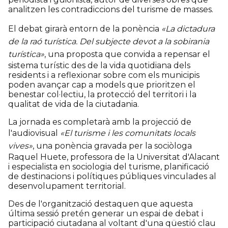
analitzen les contradiccions del turisme de masses.
El debat girarà entorn de la ponència
«La dictadura
de la raó turística. Del subjecte devot a la sobirania
turística»
, una proposta que convida a repensar el
sistema turístic des de la vida quotidiana dels
residents i a reflexionar sobre com els municipis
poden avançar cap a models que prioritzen el
benestar col·lectiu, la protecció del territori i la
qualitat de vida de la ciutadania.
La jornada es completarà amb la projecció de
l'audiovisual
«El turisme i les comunitats locals
vives»
, una ponència gravada per la sociòloga
Raquel Huete, professora de la Universitat d'Alacant
i especialista en sociologia del turisme, planificació
de destinacions i polítiques públiques vinculades al
desenvolupament territorial.
Des de l'organització destaquen que aquesta
última sessió pretén generar un espai de debat i
participació ciutadana al voltant d'una qüestió clau