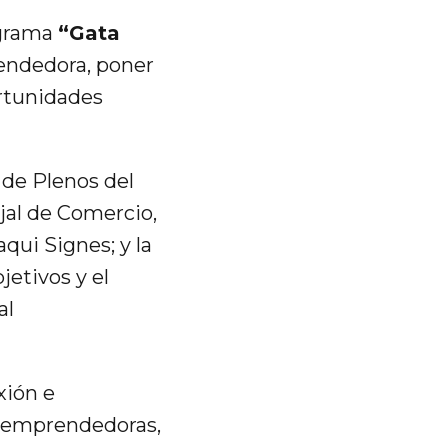
ograma
“Gata
rendedora, poner
ortunidades
n de Plenos del
jal de Comercio,
qui Signes; y la
jetivos y el
al
xión e
s emprendedoras,