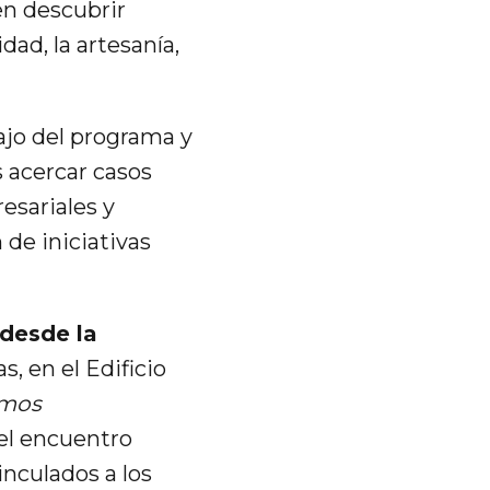
en descubrir
ad, la artesanía,
bajo del programa y
s acercar casos
esariales y
de iniciativas
desde la
s, en el Edificio
amos
 el encuentro
inculados a los