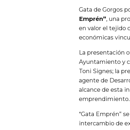
Gata de Gorgos po
Emprén”
, una pr
en valor el tejid
económicas vincula
La presentación of
Ayuntamiento y co
Toni Signes; la pr
agente de Desarrol
alcance de esta in
emprendimiento.
“Gata Emprén” se 
intercambio de ex