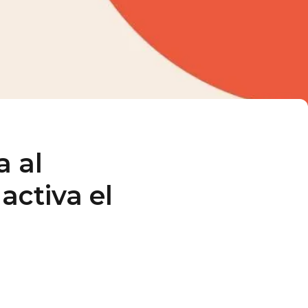
a al
ctiva el