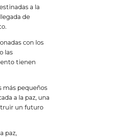
estinadas a la
 llegada de
to.
ionadas con los
o las
iento tienen
Los más pequeños
ada a la paz, una
truir un futuro
a paz,