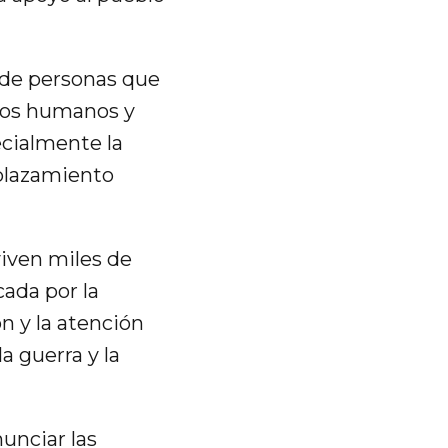
 de personas que
hos humanos y
ecialmente la
esplazamiento
viven miles de
cada por la
n y la atención
a guerra y la
unciar las