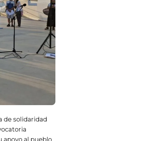
 de solidaridad
vocatoria
u apoyo al pueblo