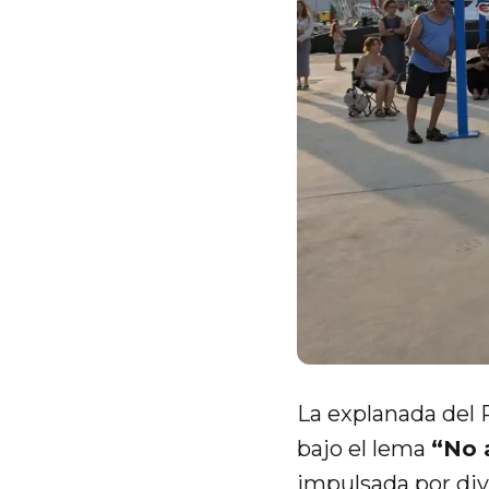
La explanada del 
bajo el lema
“No 
impulsada por div