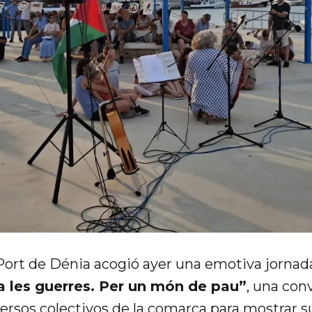
Port de Dénia acogió ayer una emotiva jornada
a les guerres. Per un món de pau”
, una con
ersos colectivos de la comarca para mostrar s