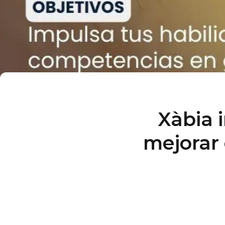
Xàbia 
mejorar 