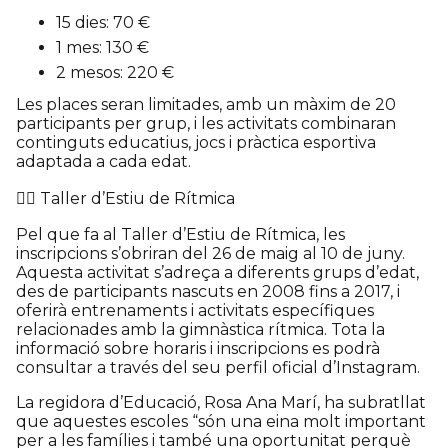
15 dies: 70 €
1 mes: 130 €
2 mesos: 220 €
Les places seran limitades, amb un màxim de 20
participants per grup, i les activitats combinaran
continguts educatius, jocs i pràctica esportiva
adaptada a cada edat.
🤸‍♀️ Taller d’Estiu de Rítmica
Pel que fa al Taller d’Estiu de Rítmica, les
inscripcions s’obriran del 26 de maig al 10 de juny.
Aquesta activitat s’adreça a diferents grups d’edat,
des de participants nascuts en 2008 fins a 2017, i
oferirà entrenaments i activitats específiques
relacionades amb la gimnàstica rítmica. Tota la
informació sobre horaris i inscripcions es podrà
consultar a través del seu perfil oficial d’Instagram.
La regidora d’Educació, Rosa Ana Marí, ha subratllat
que aquestes escoles “són una eina molt important
per a les famílies i també una oportunitat perquè