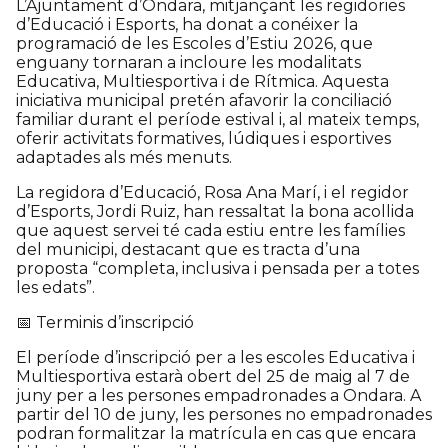
L’Ajuntament d’Ondara, mitjançant les regidories
d’Educació i Esports, ha donat a conéixer la
programació de les Escoles d’Estiu 2026, que
enguany tornaran a incloure les modalitats
Educativa, Multiesportiva i de Rítmica. Aquesta
iniciativa municipal pretén afavorir la conciliació
familiar durant el període estival i, al mateix temps,
oferir activitats formatives, lúdiques i esportives
adaptades als més menuts.
La regidora d’Educació, Rosa Ana Marí, i el regidor
d’Esports, Jordi Ruiz, han ressaltat la bona acollida
que aquest servei té cada estiu entre les famílies
del municipi, destacant que es tracta d’una
proposta “completa, inclusiva i pensada per a totes
les edats”.
📅 Terminis d’inscripció
El període d’inscripció per a les escoles Educativa i
Multiesportiva estarà obert del 25 de maig al 7 de
juny per a les persones empadronades a Ondara. A
partir del 10 de juny, les persones no empadronades
podran formalitzar la matrícula en cas que encara