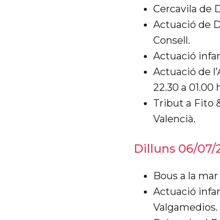
Cercavila de 
Actuació de D
Consell.
Actuació infa
Actuació de l
22.30 a 01.00 
Tribut a Fito 
Valencià.
Dilluns 06/07/
Bous a la mar 
Actuació infan
Valgamedios.