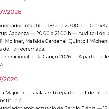
07/2026
nunciador infantil — 18.00 a 20.00 h — Glorieta
rup Cadenza — 20.00 a 21.00 h — Auditori del 
il Moliner, Mafalda Cardenal, Quinto i Michen
a de Torrecremada.
rgeneracional de la Cançó 2026 — A partir de l
a.
7/2026
sta Major i cercavila amb repartiment de llibre
nstitució.
anunciador amb actuació de Sergio Dénia — 12.