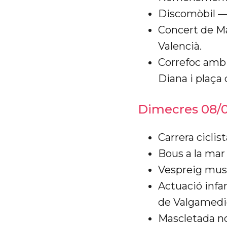
Discomòbil —
Concert de Ma
Valencià.
Correfoc amb 
Diana i plaça 
Dimecres 08/
Carrera ciclis
Bous a la mar 
Vespreig musi
Actuació infa
de Valgamedi
Mascletada no