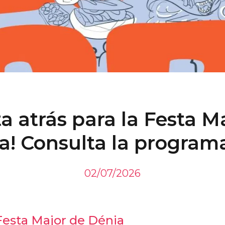
a atrás para la Festa M
a! Consulta la program
02/07/2026
esta Major de Dénia