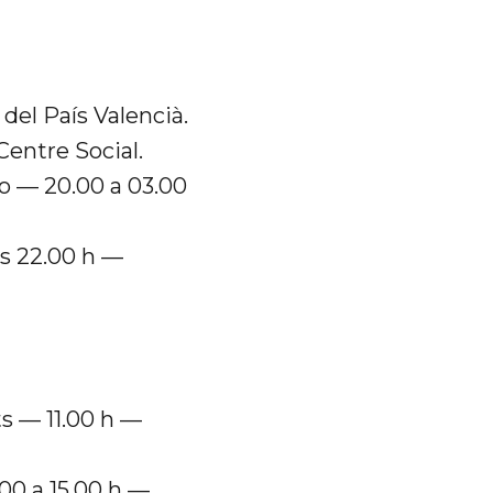
 del País Valencià.
Centre Social.
lo — 20.00 a 03.00
es 22.00 h —
ts — 11.00 h —
00 a 15.00 h —