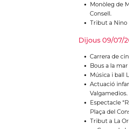
Monòleg de Mi
Consell.
Tribut a Nino
Dijous 09/07/
Carrera de ci
Bous a la mar 
Música i ball 
Actuació infan
Valgamedios.
Espectacle “
Plaça del Cons
Tribut a La O