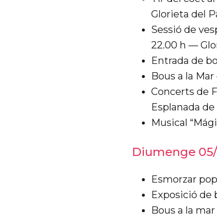
Glorieta del P
Sessió de ves
22.00 h — Glor
Entrada de bo
Bous a la Mar 
Concerts de F
Esplanada de
Musical “Mági
Diumenge 05/
Esmorzar popu
Exposició de 
Bous a la mar 