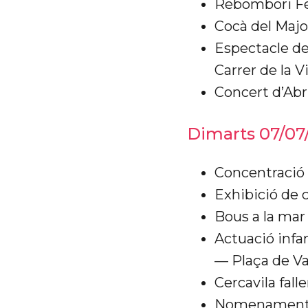
Rebombori Fes
Cocà del Majo
Espectacle de
Carrer de la Vi
Concert d’Abri
Dimarts 07/07
Concentració 
Exhibició de 
Bous a la mar 
Actuació infa
— Plaça de V
Cercavila fall
Nomenament de