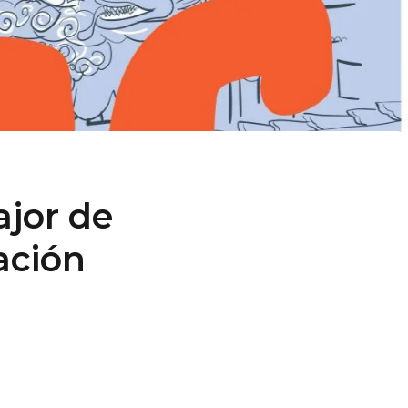
ajor de
ación