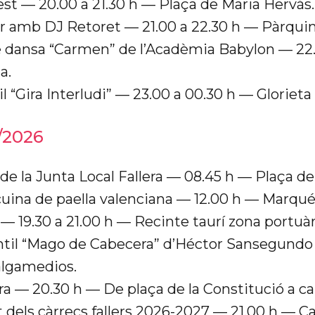
t — 20.00 a 21.30 h — Plaça de Maria Hervás.
r amb DJ Retoret — 21.00 a 22.30 h — Pàrqui
 dansa “Carmen” de l’Acadèmia Babylon — 22.
a.
l “Gira Interludi” — 23.00 a 00.30 h — Glorieta 
/2026
de la Junta Local Fallera — 08.45 h — Plaça de
cuina de paella valenciana — 12.00 h — Marqu
— 19.30 a 21.00 h — Recinte taurí zona portuàr
ntil “Mago de Cabecera” d’Héctor Sansegundo 
algamedios.
era — 20.30 h — De plaça de la Constitució a car
ls càrrecs fallers 2026-2027 — 21.00 h — Carr