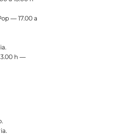
Pop — 17.00 a
ia.
03.00 h —
.
ia.