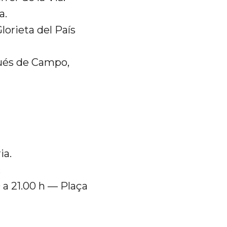
a.
lorieta del País
qués de Campo,
ia.
.
 a 21.00 h — Plaça