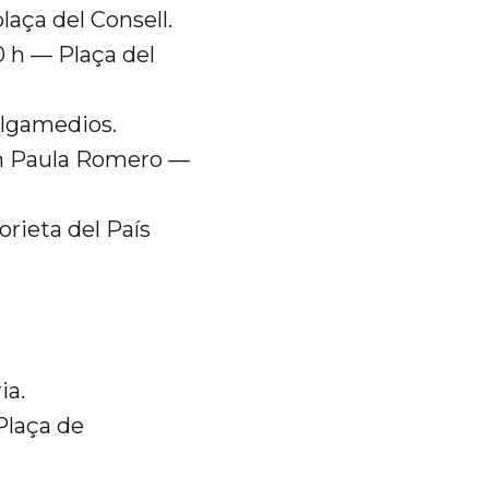
aça del Consell.
 h — Plaça del
algamedios.
en Paula Romero —
orieta del País
ia.
 Plaça de