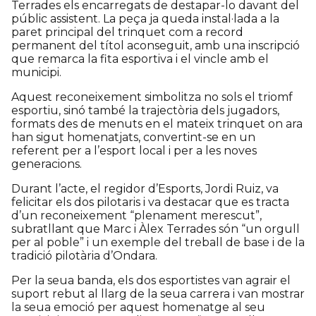
Terrades els encarregats de destapar-lo davant del
públic assistent. La peça ja queda instal·lada a la
paret principal del trinquet com a record
permanent del títol aconseguit, amb una inscripció
que remarca la fita esportiva i el vincle amb el
municipi.
Aquest reconeixement simbolitza no sols el triomf
esportiu, sinó també la trajectòria dels jugadors,
formats des de menuts en el mateix trinquet on ara
han sigut homenatjats, convertint-se en un
referent per a l’esport local i per a les noves
generacions.
Durant l’acte, el regidor d’Esports, Jordi Ruiz, va
felicitar els dos pilotaris i va destacar que es tracta
d’un reconeixement “plenament merescut”,
subratllant que Marc i Àlex Terrades són “un orgull
per al poble” i un exemple del treball de base i de la
tradició pilotària d’Ondara.
Per la seua banda, els dos esportistes van agrair el
suport rebut al llarg de la seua carrera i van mostrar
la seua emoció per aquest homenatge al seu