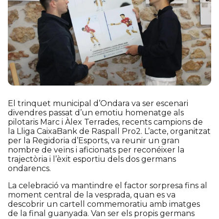
El trinquet municipal d’Ondara va ser escenari
divendres passat d’un emotiu homenatge als
pilotaris Marc i Àlex Terrades, recents campions de
la Lliga CaixaBank de Raspall Pro2. L’acte, organitzat
per la Regidoria d’Esports, va reunir un gran
nombre de veïns i aficionats per reconéixer la
trajectòria i l’èxit esportiu dels dos germans
ondarencs.
La celebració va mantindre el factor sorpresa fins al
moment central de la vesprada, quan es va
descobrir un cartell commemoratiu amb imatges
de la final guanyada. Van ser els propis germans