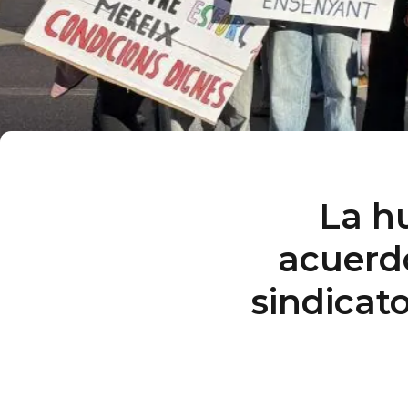
La h
acuerdo
sindicato