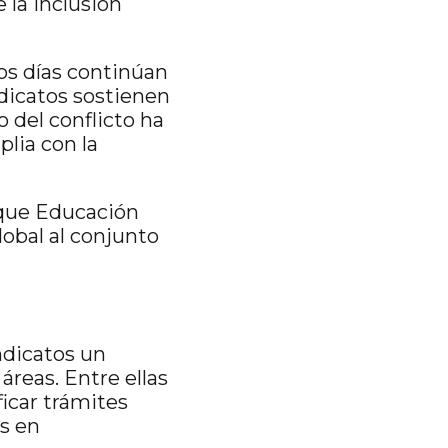
e la inclusión
os días continúan
ndicatos sostienen
o del conflicto ha
plia con la
n que Educación
obal al conjunto
indicatos un
reas. Entre ellas
ficar trámites
es en