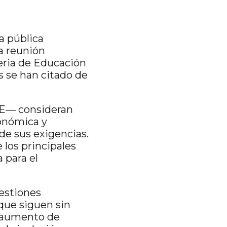
a pública
La reunión
leria de Educación
 se han citado de
PE— consideran
tonómica y
de sus exigencias.
 los principales
 para el
estiones
que siguen sin
l aumento de