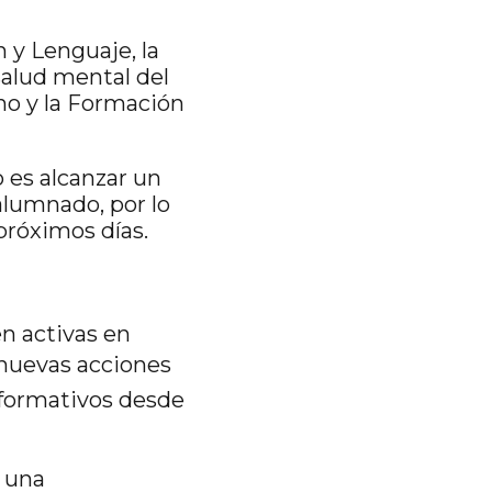
 y Lenguaje, la
salud mental del
no y la Formación
 es alcanzar un
 alumnado, por lo
próximos días.
en activas en
 nuevas acciones
nformativos desde
 una