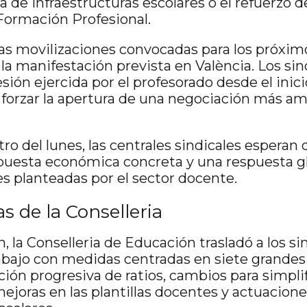
ra de infraestructuras escolares o el refuerzo d
 Formación Profesional.
las movilizaciones convocadas para los próxim
 la manifestación prevista en València. Los si
ión ejercida por el profesorado desde el inici
 forzar la apertura de una negociación más am
tro del lunes, las centrales sindicales espera
uesta económica concreta y una respuesta gl
es planteadas por el sector docente.
s de la Conselleria
, la Conselleria de Educación trasladó a los s
ajo con medidas centradas en siete grandes á
ión progresiva de ratios, cambios para simpli
ejoras en las plantillas docentes y actuacion