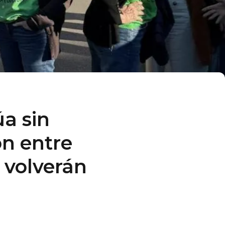
a sin
ón entre
s volverán