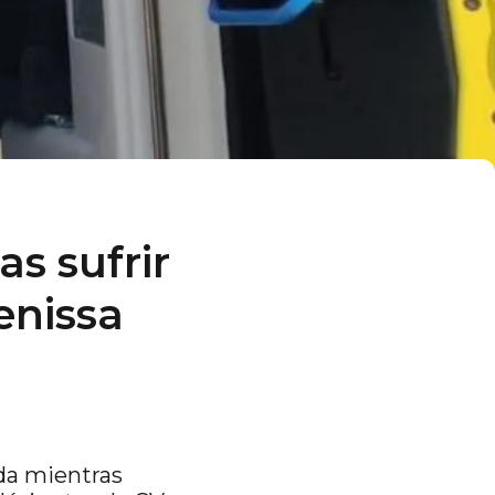
as sufrir
enissa
ída mientras