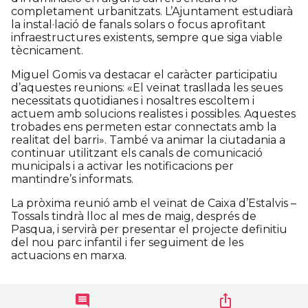
completament urbanitzats. L’Ajuntament estudiarà
la instal·lació de fanals solars o focus aprofitant
infraestructures existents, sempre que siga viable
tècnicament.
Miguel Gomis va destacar el caràcter participatiu
d’aquestes reunions: «El veïnat trasllada les seues
necessitats quotidianes i nosaltres escoltem i
actuem amb solucions realistes i possibles. Aquestes
trobades ens permeten estar connectats amb la
realitat del barri». També va animar la ciutadania a
continuar utilitzant els canals de comunicació
municipals i a activar les notificacions per
mantindre’s informats.
La pròxima reunió amb el veïnat de Caixa d’Estalvis –
Tossals tindrà lloc al mes de maig, després de
Pasqua, i servirà per presentar el projecte definitiu
del nou parc infantil i fer seguiment de les
actuacions en marxa.