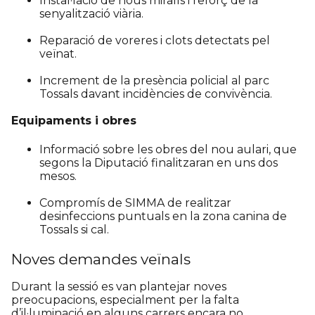
Instal·lació de nous miralls i reforç de la
senyalització viària.
Reparació de voreres i clots detectats pel
veïnat.
Increment de la presència policial al parc
Tossals davant incidències de convivència.
Equipaments i obres
Informació sobre les obres del nou aulari, que
segons la Diputació finalitzaran en uns dos
mesos.
Compromís de SIMMA de realitzar
desinfeccions puntuals en la zona canina de
Tossals si cal.
Noves demandes veïnals
Durant la sessió es van plantejar noves
preocupacions, especialment per la falta
d’il·luminació en alguns carrers encara no