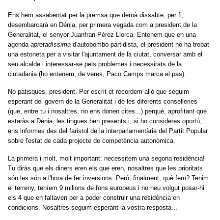
Ens hem assabentat per la premsa que demà dissabte, per fi,
desembarcarà en Dénia, per primera vegada com a president de la
Generalitat, el senyor Juanfran Pérez Llorca. Entenem que en una
agenda
apretadíssima
d'autobombo partidista, el president no ha trobat
una estoneta per a visitar l'ajuntament de la ciutat, conversar amb el
seu alcalde i interessar-se pels problemes i necessitats de la
ciutadania (ho entenem, de veres, Paco Camps marca el pas).
No patisques, president. Per escrit et recordem allò que seguim
esperant del govern de la Generalitat i de les diferents conselleries
(que, entre tu i nosaltres, no ens donen cites...) perquè, aprofitant que
estaràs a Dénia, les tingues ben presents i, si ho consideres oportú,
ens informes des del faristol de la interparlamentària del Partit Popular
sobre l'estat de cada projecte de competència autonòmica.
La primera i molt, molt important: necessitem una segona residència!
Tu diràs que els diners eren els que eren, nosaltres que les prioritats
són les són a l'hora de fer inversions. Però, finalment, què fem? Tenim
el terreny, teníem 9 milions de fons europeus i no heu volgut posar-hi
els 4 que en faltaven per a poder construir una residència en
condicions. Nosaltres seguim esperant la vostra resposta...