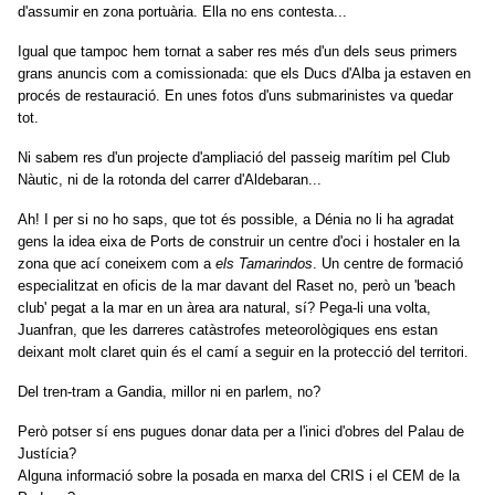
d'assumir en zona portuària. Ella no ens contesta...
Igual que tampoc hem tornat a saber res més d'un dels seus primers
grans anuncis com a comissionada: que els Ducs d'Alba ja estaven en
procés de restauració. En unes fotos d'uns submarinistes va quedar
tot.
Ni sabem res d'un projecte d'ampliació del passeig marítim pel Club
Nàutic, ni de la rotonda del carrer d'Aldebaran...
Ah! I per si no ho saps, que tot és possible, a Dénia no li ha agradat
gens la idea eixa de Ports de construir un centre d'oci i hostaler en la
zona que ací coneixem com a
els Tamarindos
. Un centre de formació
especialitzat en oficis de la mar davant del Raset no, però un 'beach
club' pegat a la mar en un àrea ara natural, sí? Pega-li una volta,
Juanfran, que les darreres catàstrofes meteorològiques ens estan
deixant molt claret quin és el camí a seguir en la protecció del territori.
Del tren-tram a Gandia, millor ni en parlem, no?
Però potser sí ens pugues donar data per a l'inici d'obres del Palau de
Justícia?
Alguna informació sobre la posada en marxa del CRIS i el CEM de la