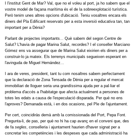
I l'institut Gent de Mar? Val, que no el voleu al port, ja ho sabem que el
vostre model de façana marítima és el de la sobreexplotació turística.
Però tenim unes altres opcions d'ubicació. Teniu vosaltres encara els
diners del Pla Edificant reservats per a esta inversió educativa tan, tan
important per a Dénia?
Parlant de projectes importants... Què sabem del segon Centre de
Salut? L'havia de pagar Marina Salut, recordes? I el conseller Marciano
Gómez ens va assegurar que de Marina Salut eixirien els diners per a
construir-lo ja mateix. Els terrenys municipals segueixen esperant en
l'avinguda de Miguel Hernández...
I ara de veres, president, tant tu com nosaltres sabem perfectament
que la declaració de Zona Tensada de Dénia per a regular el mercat
immobiliari de lloguer seria una grandíssima ajuda per a pal·liar el
problema d'accés a l'habitatge que afecta actualment a persones de
totes les edats a causa de l'especulació disparada. Per què no ens
l'aproves? Demanada està, i en dos ocasions, pel Ple de l'ajuntament.
Per cert, coincidiràs demà amb la comissionada del Port, Pepa Font.
Pregunta-li, de pas, per què no hi ha cap avanç en el conveni que, des
de fa
segles
, conselleria i ajuntament haurien d'haver signat per a
concretar les competències i les despeses que cada administració ha