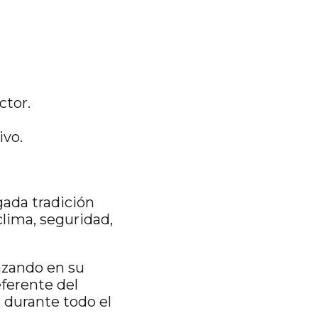
ctor.
ivo.
gada tradición
clima, seguridad,
nzando en su
eferente del
s durante todo el