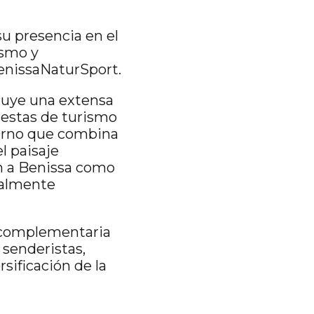
su presencia en el
ismo y
BenissaNaturSport.
cluye una extensa
puestas de turismo
orno que combina
l paisaje
an a Benissa como
nalmente
a complementaria
 senderistas,
rsificación de la