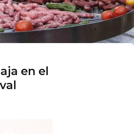
aja en el
val