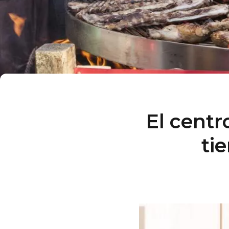
El centr
ti