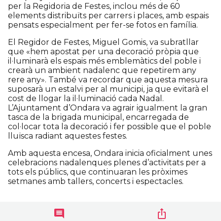
per la Regidoria de Festes, inclou més de 60
elements distribuïts per carrers i places, amb espais
pensats especialment per fer-se fotos en família.
El Regidor de Festes, Miguel Gomis, va subratllar
que «hem apostat per una decoració pròpia que
il·luminarà els espais més emblemàtics del poble i
crearà un ambient nadalenc que repetirem any
rere any». També va recordar que aquesta mesura
suposarà un estalvi per al municipi, ja que evitarà el
cost de llogar la il·luminació cada Nadal.
L’Ajuntament d’Ondara va agrair igualment la gran
tasca de la brigada municipal, encarregada de
col·locar tota la decoració i fer possible que el poble
lluïsca radiant aquestes festes.
Amb aquesta encesa, Ondara inicia oficialment unes
celebracions nadalenques plenes d’activitats per a
tots els públics, que continuaran les pròximes
setmanes amb tallers, concerts i espectacles.