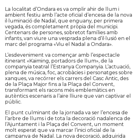
La localitat d’Ondara es va omplir ahir de llum i
ambient festiu amb l’acte oficial d’encesa de la nova
il·luminació de Nadal, que enguany, per primera
vegada, és completament pròpia del municipi.
Centenars de persones, sobretot famílies amb
infants, van viure una vesprada plena d’il·lusió en el
marc del programa «Viu el Nadal a Ondara».
L’esdeveniment va començar amb l’espectacle
itinerant «Kaiming, portadors de llum», de la
companyia teatral l’Estranya Companyia. L’actuació,
plena de música, foc, acrobàcies i personatges sobre
xanques, va recórrer els carrers del Casc Antic, des
de la Plaça Major fins a la Plaça del Convent,
transformant els racons més emblemàtics en
autèntics escenaris a l’aire lliure que van captivar el
públic.
El punt culminant de la jornada va ser l’encesa de
l’arbre de llums i de tota la decoració nadalenca de
l’Ajuntament i la Plaça del Convent, un moment
molt esperat que va marcar l’inici oficial de la
campanya de Nadal. La nova decoració, adquirida