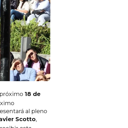
l próximo
18 de
áximo
esentará al pleno
avier Scotto
,