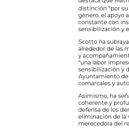
destaca que Matri
distinción “por su
género, el apoyo a
constante con inst
sensibilización y 
Scotto ha subraya
alrededor de las 
y acompañamiento
“una labor impres
sensibilización y
Ayuntamiento de D
comarcales y aut
Asimismo, ha seña
coherente y prof
defensa de los de
eliminación de la
merecedora del r