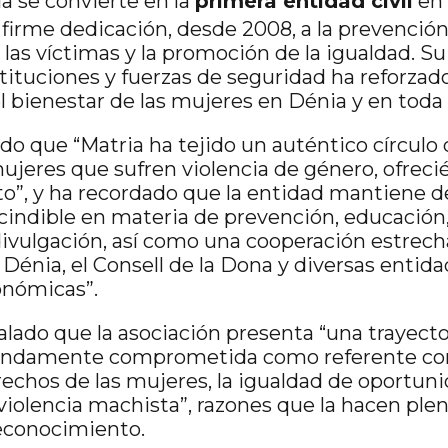
a se convierte en la
primera entidad civil
en 
 firme dedicación, desde 2008, a la prevención
 las víctimas y la promoción de la igualdad. S
ituciones y fuerzas de seguridad ha reforzado 
el bienestar de las mujeres en Dénia y en toda
do que “Matria ha tejido un auténtico círculo
mujeres que sufren violencia de género, ofreci
”, y ha recordado que la entidad mantiene d
cindible en materia de prevención, educació
 divulgación, así como una cooperación estrech
énia, el Consell de la Dona y diversas entidad
onómicas”.
lado que la asociación presenta “una trayector
undamente comprometida como referente com
rechos de las mujeres, la igualdad de oportuni
 violencia machista”, razones que la hacen pl
econocimiento.