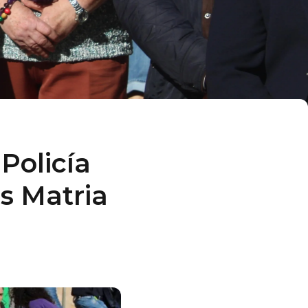
Policía
es Matria