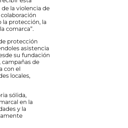
recibir esta
 de la violencia de
u colaboración
la protección, la
 la comarca”.
 de protección
éndoles asistencia
esde su fundación
n, campañas de
a con el
es locales,
ia sólida,
arcal en la
dades y la
enamente