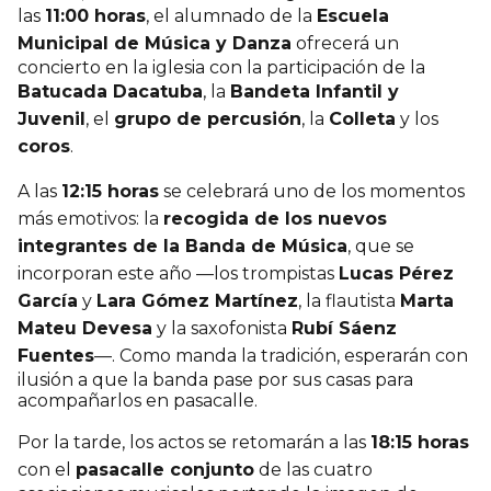
las
11:00 horas
, el alumnado de la
Escuela
Municipal de Música y Danza
ofrecerá un
concierto en la iglesia con la participación de la
Batucada Dacatuba
, la
Bandeta Infantil y
Juvenil
, el
grupo de percusión
, la
Colleta
y los
coros
.
A las
12:15 horas
se celebrará uno de los momentos
más emotivos: la
recogida de los nuevos
integrantes de la Banda de Música
, que se
incorporan este año —los trompistas
Lucas Pérez
García
y
Lara Gómez Martínez
, la flautista
Marta
Mateu Devesa
y la saxofonista
Rubí Sáenz
Fuentes
—. Como manda la tradición, esperarán con
ilusión a que la banda pase por sus casas para
acompañarlos en pasacalle.
Por la tarde, los actos se retomarán a las
18:15 horas
con el
pasacalle conjunto
de las cuatro