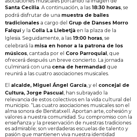
asociaciones musicales portando la imagen de
Santa Cecilia
. A continuación, a las
18:30 horas
, se
podrá disfrutar de una
muestra de bailes
tradicionales
a cargo del
Grup de Danses Morro
Falquí
y la
Colla La Llebetjà
en la plaza de la
Iglesia. Seguidamente, a las
19:00 horas
, se
celebrará la
misa en honor a la patrona de los
músicos
, cantada por el
Coro Parroquial
, que
ofrecerá después un breve concierto. La jornada
culminará con una
cena de hermandad
que
reunirá a las cuatro asociaciones musicales.
El
alcalde, Miguel Ángel García
, y el
concejal de
Cultura, Jorge Pascual
, han subrayado la
relevancia de estos colectivos en la vida cultural del
municipio. “Las cuatro asociaciones musicales son el
alma sonora de Benitatxell. Aportan arte, cohesión y
valores a nuestra comunidad. Su compromiso con la
enseñanza y la preservación de nuestras tradiciones
es admirable; son verdaderas escuelas de talento y
pasión que mantienen viva nuestra identidad