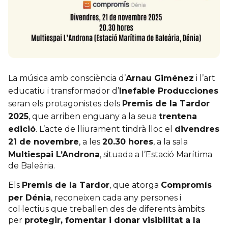
La música amb consciència d’
Arnau Giménez
i l’art
educatiu i transformador d’
Inefable Producciones
seran els protagonistes dels
Premis de la Tardor
2025
, que arriben enguany a la seua
trentena
edició
. L’acte de lliurament tindrà lloc el
divendres
21 de novembre
, a les
20.30 hores
, a la sala
Multiespai L’Androna
, situada a l’Estació Marítima
de Baleària.
Els
Premis de la Tardor
, que atorga
Compromís
per Dénia
, reconeixen cada any persones i
col·lectius que treballen des de diferents àmbits
per
protegir, fomentar i donar visibilitat a la