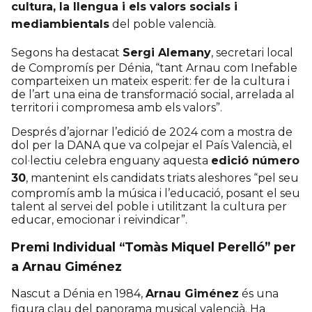
cultura, la llengua i els valors socials i
mediambientals
del poble valencià.
Segons ha destacat
Sergi Alemany
, secretari local
de Compromís per Dénia, “tant Arnau com Inefable
comparteixen un mateix esperit: fer de la cultura i
de l’art una eina de transformació social, arrelada al
territori i compromesa amb els valors”.
Després d’ajornar l’edició de 2024 com a mostra de
dol per la DANA que va colpejar el País Valencià, el
col·lectiu celebra enguany aquesta
edició número
30
, mantenint els candidats triats aleshores “pel seu
compromís amb la música i l’educació, posant el seu
talent al servei del poble i utilitzant la cultura per
educar, emocionar i reivindicar”.
Premi Individual “Tomàs Miquel Perelló” per
a Arnau Giménez
Nascut a Dénia en 1984,
Arnau Giménez
és una
figura clau del panorama musical valencià. Ha