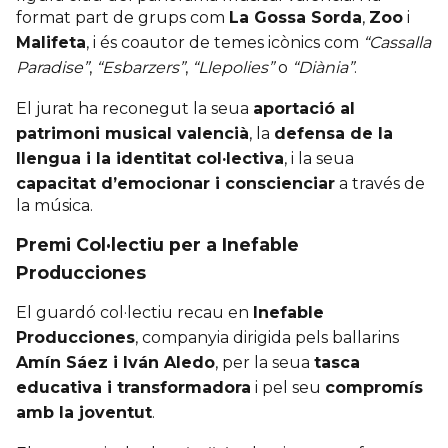
format part de grups com
La Gossa Sorda
,
Zoo
i
Malifeta
, i és coautor de temes icònics com
“Cassalla
Paradise”
,
“Esbarzers”
,
“Llepolies”
o
“Diània”
.
El jurat ha reconegut la seua
aportació al
patrimoni musical valencià
, la
defensa de la
llengua i la identitat col·lectiva
, i la seua
capacitat d’emocionar i conscienciar
a través de
la música.
Premi Col·lectiu per a Inefable
Producciones
El guardó col·lectiu recau en
Inefable
Producciones
, companyia dirigida pels ballarins
Amín Sáez i Iván Aledo
, per la seua
tasca
educativa i transformadora
i pel seu
compromís
amb la joventut
.