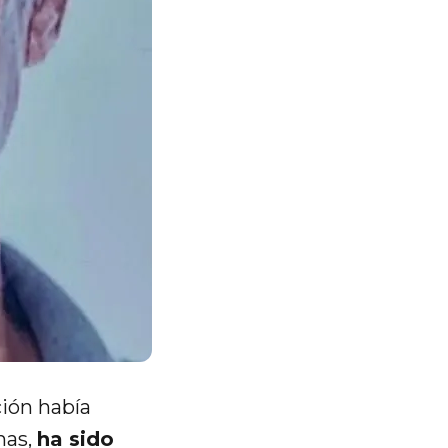
ión había
nas,
ha sido