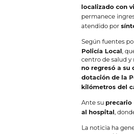
localizado con v
permanece ingres
atendido por
sín
Según fuentes pol
Policía Local
, qu
centro de salud y 
no regresó a su 
dotación de la P
kilómetros del 
Ante su
precario 
al hospital
, dond
La noticia ha ge