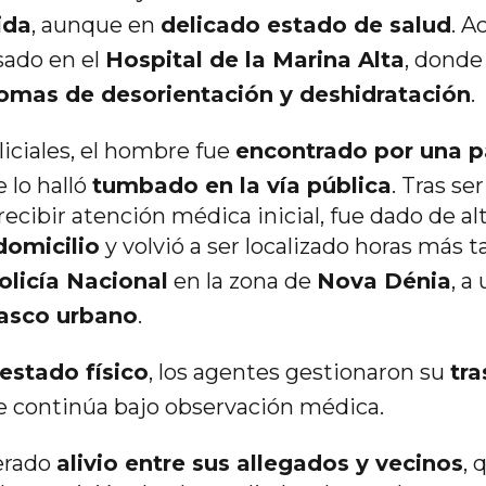
ida
, aunque en
delicado estado de salud
. 
ado en el
Hospital de la Marina Alta
, donde
tomas de desorientación y deshidratación
.
iciales, el hombre fue
encontrado por una pa
e lo halló
tumbado en la vía pública
. Tras se
recibir atención médica inicial, fue dado de al
domicilio
y volvió a ser localizado horas más 
olicía Nacional
en la zona de
Nova Dénia
, a
casco urbano
.
estado físico
, los agentes gestionaron su
tr
e continúa bajo observación médica.
nerado
alivio entre sus allegados y vecinos
, 