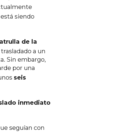
Actualmente
 está siendo
trulla de la
r trasladado a un
ta. Sin embargo,
tarde por una
 unos
seis
aslado inmediato
que seguían con