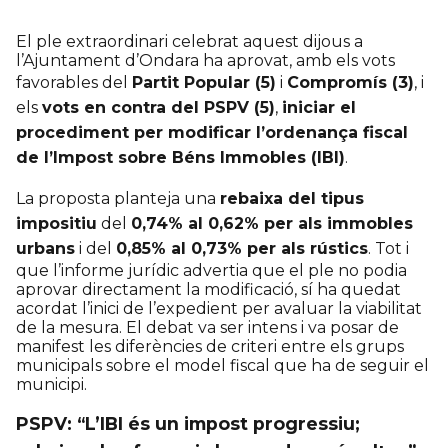
El ple extraordinari celebrat aquest dijous a
l’Ajuntament d’Ondara ha aprovat, amb els vots
favorables del
Partit Popular (5)
i
Compromís (3)
, i
els
vots en contra del PSPV (5)
,
iniciar el
procediment per modificar l’ordenança fiscal
de l’Impost sobre Béns Immobles (IBI)
.
La proposta planteja una
rebaixa del tipus
impositiu
del
0,74% al 0,62% per als immobles
urbans
i del
0,85% al 0,73% per als rústics
. Tot i
que l’informe jurídic advertia que el ple no podia
aprovar directament la modificació, sí ha quedat
acordat l’inici de l’expedient per avaluar la viabilitat
de la mesura. El debat va ser intens i va posar de
manifest les diferències de criteri entre els grups
municipals sobre el model fiscal que ha de seguir el
municipi.
PSPV: “L’IBI és un impost progressiu;