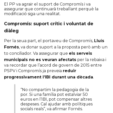
El PP va agrair el suport de Compromís i va
assegurar que continuarà treballant perquè la
modificació siga una realitat.
Compromís: suport crític i voluntat de
diàleg
Per la seua part, el portaveu de Compromís,
Lluís
Fornés
, va donar suport a la proposta però amb un
to conciliador. Va assegurar que
els serveis
municipals no es veuran afectats
per la rebaixa i
va recordar que l’acord de govern de 2015 entre
PSPV i Compromís ja preveia
reduir
progressivament l’IBI durant una dècada
.
“No compartim la pedagogia de la
por. Si una família pot estalviar 50
euros en l’IBI, pot compensar altres
despeses. Cal ajudar amb polítiques
socials reals”, va afirmar Fornés.