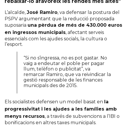
rebaixar-lo afavoreix les rendes més altes”
L’alcalde,
José Ramiro
, va defensar la postura del
PSPV argumentant que la reducció proposada
suposaria
una pèrdua de més de 430.000 euros
en ingressos municipals
, afectant serveis
essencials com les ajudes socials, la cultura o
l’esport.
“Si no s’ingressa, no es pot gastar. No
vaig a endeutar el poble per pagar
llum, telèfon o publicitat”, va
remarcar Ramiro, que va reivindicar la
gestió responsable de les finances
municipals des de 2015.
Els socialistes defensen un model basat en
la
progressivitat i les ajudes a les famílies amb
menys recursos
, a través de subvencions a l’IBI o
bonificacions en altres taxes municipals.