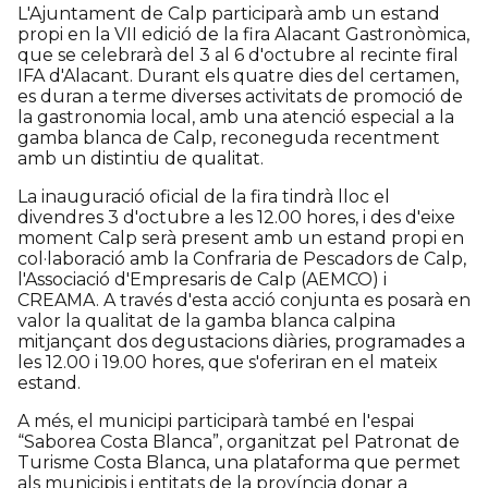
L'Ajuntament de Calp participarà amb un estand
propi en la VII edició de la fira Alacant Gastronòmica,
que se celebrarà del 3 al 6 d'octubre al recinte firal
IFA d'Alacant. Durant els quatre dies del certamen,
es duran a terme diverses activitats de promoció de
la gastronomia local, amb una atenció especial a la
gamba blanca de Calp, reconeguda recentment
amb un distintiu de qualitat.
La inauguració oficial de la fira tindrà lloc el
divendres 3 d'octubre a les 12.00 hores, i des d'eixe
moment Calp serà present amb un estand propi en
col·laboració amb la Confraria de Pescadors de Calp,
l'Associació d'Empresaris de Calp (AEMCO) i
CREAMA. A través d'esta acció conjunta es posarà en
valor la qualitat de la gamba blanca calpina
mitjançant dos degustacions diàries, programades a
les 12.00 i 19.00 hores, que s'oferiran en el mateix
estand.
A més, el municipi participarà també en l'espai
“Saborea Costa Blanca”, organitzat pel Patronat de
Turisme Costa Blanca, una plataforma que permet
als municipis i entitats de la província donar a