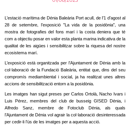
01/08/2025
L’estació marítima de Dénia Baleària Port acull, de l’1 d’agost al
28 de setembre, l’exposició ”La vida de la posidònia”, una
mostra de fotografies del fons marí i la costa deniera que té
com a objectiu posar en valor esta planta marina indicativa de la
qualitat de les aigües i sensibilitzar sobre la riquesa del nostre
ecosistema marí.
L’exposició està organitzada per l’Ajuntament de Dénia amb la
col·laboració de la Fundació Baleària, entitat que, dins del seu
compromís mediambiental i social, ja ha realitzat unes altres
accions de sensibilització entorn a la posidònia.
Les imatges han sigut preses per Carlos Ortolà, Nacho Ivars i
Luis Pérez, membres del club de busseig GISED Dénia, i
Alfredo Sanz, membre de Fotoclub Dénia, als quals
l’Ajuntament de Dénia vol agrair la col·laboració desinteressada
per cedir-li l’ús de les imatges per a aquesta acció.