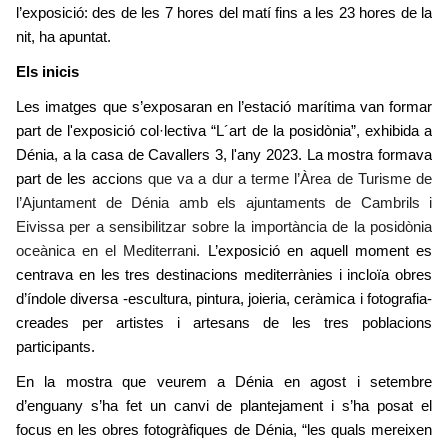
l’exposició: des de les 7 hores del matí fins a les 23 hores de la
nit, ha apuntat.
Els inicis
Les imatges que s’exposaran en l’estació marítima van formar
part de l'exposició col·lectiva “L´art de la posidònia”, exhibida a
Dénia, a la casa de Cavallers 3, l'any 2023. La mostra formava
part de les accio
ns que va a dur a terme l’Àrea de Turisme de
l’Ajuntament de Dénia amb els ajuntaments de Cambrils i
Eivissa per a sensibilitzar sobre la importància de la posidònia
oceànica en el Mediterrani.
L’exposició en aquell moment es
centrava en les tres destinacions mediterrànies i incloïa obres
d’índole diversa -escultura, pintura, joieria, ceràmica i fotografia-
creades per artistes i artesans de les tres poblacions
participants.
En la mostra que veurem a Dénia en agost i setembre
d’enguany s’ha fet un canvi de plantejament i s’ha posat el
focus en les obres fotogràfiques de Dénia, “les quals mereixen