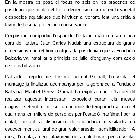
En la mostra es posa el focus no sols en les praderies de
posidònia que poblen el litoral denier, sinó també en la varietat
d’espècies aquàtiques que hi viuen al voltant, fent una crida a
favor de la seua protecció i conservació.
L’exposició compartix l’espai de l’estació marítima amb una
obra de l’artista Juan Carlos Nadal: una estructura de grans
dimensions que ret homenatge a la posidònia i que la Fundació
Baleària va instal·lar a principis de juliol d’enguany com acció
de sensibilització.
L’alcalde i regidor de Turisme, Vicent Grimalt, ha visitat el
muntatge ja finalitzat, acompanyat per la gerent de la Fundació
Baleària, Maribel Pérez. Grimalt ha explicat que “s’ha decidit
realitzar aquesta interessant exposició durant els mesos
d’agost i setembre per ser un període de temporada alta en el
qual transiten milers de persones per l’estació marítima i per la
ciutat, posant a disposició de ciutadania i visitants un
esdeveniment cultural de gran valor artístic i sensibilitzador”. A
més, l’emplaçament afavoreix un ampli horari per a visitar