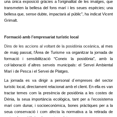
una única exposició gràcies a l'originalitat de les imatges, que
transmeten la bellesa del fons marí i les seues espècies; una
bellesa que, sense dubte, impactarà al públic”, ha indicat Vicent
Grimalt.
Formació amb l’empresariat turístic local
Dins de les accions al voltant de la posidònia oceànica
,
al mes
de maig passat, l’Àrea de Turisme va organitzar la jornada de
formació i sensibilització “Coneix la posidònia”, amb la
col·laboració d´altres serveis municipals: el Servei Ambiental
Marí i de Pesca i el Servei de Platges.
La jornada es va dirigir a personal d´empreses del sector
turístic local, directament relacionat amb el client. En ella es van
tractar temes com la presència de posidònia a les costes de
Dénia, la seua importància ecològica, tant per a l'ecosistema
marí com dunar, i socioeconòmica, bones pràctiques per a la
seua conservació i com afecta la normativa a la retirada de