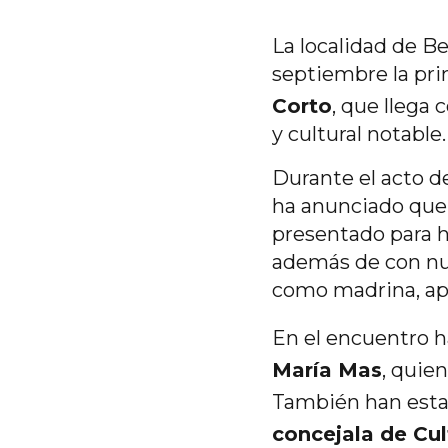
La localidad de B
septiembre la pri
Corto
, que llega 
y cultural notable.
Durante el acto d
ha anunciado qu
presentado para ha
además de con num
como madrina, ap
En el encuentro h
María Mas
, quie
También han esta
concejala de Cu