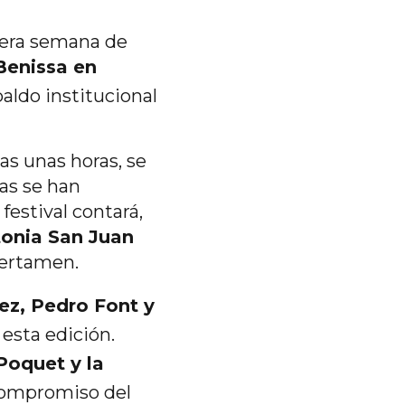
imera semana de
Benissa en
paldo institucional
as unas horas, se
as se han
festival contará,
onia San Juan
certamen.
ez, Pedro Font y
 esta edición.
Poquet y la
 compromiso del