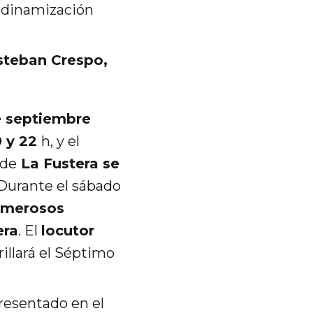
 dinamización
steban Crespo,
e septiembre
9 y 22
h, y el
 de
La Fustera se
 Durante el sábado
numerosos
era
. El
locutor
illará el Séptimo
presentado en el