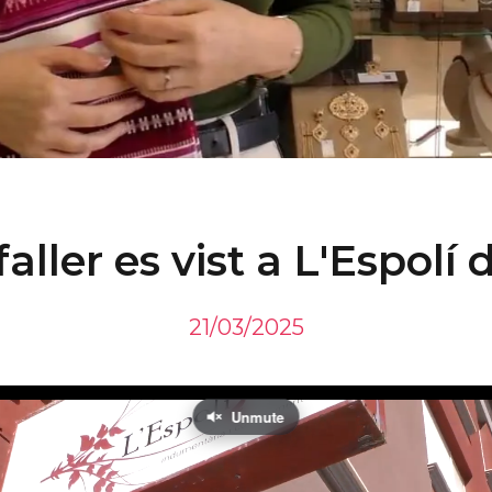
aller es vist a L'Espolí
21/03/2025