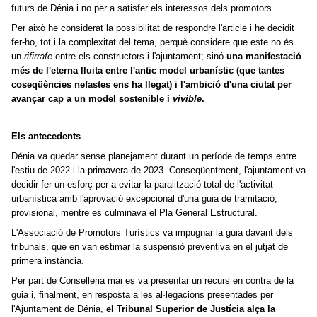
futurs de Dénia i no per a satisfer els interessos dels promotors.
Per això he considerat la possibilitat de respondre l'article i he decidit
fer-ho, tot i la complexitat del tema, perquè considere que este no és
un
rifirrafe
entre els constructors i l'ajuntament; sinó
una manifestació
més de l'eterna lluita entre l'antic model urbanístic (que tantes
coseqüències nefastes ens ha llegat) i l'ambició d'una ciutat per
avançar cap a un model sostenible i
vivible
.
Els antecedents
Dénia va quedar sense planejament durant un període de temps entre
l'estiu de 2022 i la primavera de 2023. Conseqüentment, l'ajuntament va
decidir fer un esforç per a evitar la paralització total de l'activitat
urbanística amb l'aprovació excepcional d'una guia de tramitació,
provisional, mentre es culminava el Pla General Estructural.
L'Associació de Promotors Turístics va impugnar la guia davant dels
tribunals, que en van estimar la suspensió preventiva en el jutjat de
primera instància.
Per part de Conselleria mai es va presentar un recurs en contra de la
guia i, finalment, en resposta a les al·legacions presentades per
l'Ajuntament de Dénia,
el Tribunal Superior de Justícia alça la