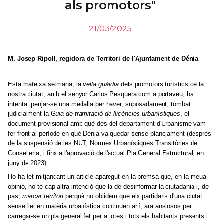
als promotors"
21/03/2025
M. Josep Ripoll, regidora de Territori de l'Ajuntament de Dénia
Esta mateixa setmana, la
vella guàrdia
dels promotors turístics de la
nostra ciutat, amb el senyor Carlos Pesquera com a portaveu, ha
intentat penjar-se una medalla per haver, suposadament, tombat
judicialment la G
uia de tramitació de llicències urbanístiques
, el
document provisional amb què des del departament d'Urbanisme vam
fer front al període en què Dénia va quedar sense planejament (després
de la suspensió de les NUT, Normes Urbanístiques Transitòries de
Conselleria, i fins a l'aprovació de l'actual Pla General Estructural, en
juny de 2023).
Ho ha fet mitjançant un article aparegut en la premsa que, en la meua
opinió, no té cap altra intenció que la de desinformar la ciutadania i, de
pas,
marcar territori
perquè no oblidem que els partidaris d'una ciutat
sense llei en matèria urbanística continuen ahí, ara ansiosos per
carregar-se un pla general fet per a totes i tots els habitants presents i