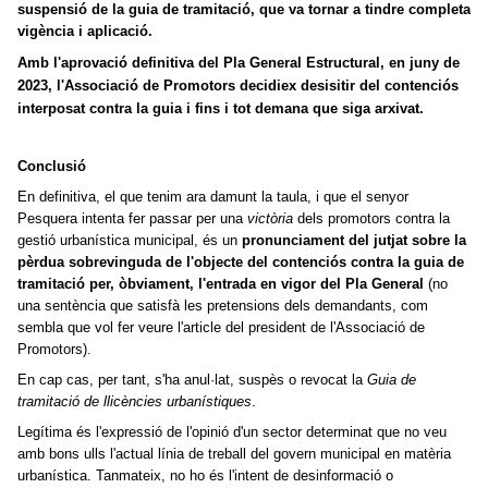
suspensió de la guia de tramitació, que va tornar a tindre completa
vigència i aplicació.
Amb l'aprovació definitiva del Pla General Estructural, en juny de
2023, l'Associació de Promotors decidiex desisitir del contenciós
interposat contra la guia i fins i tot demana que siga arxivat.
Conclusió
En definitiva, el que tenim ara damunt la taula, i que el senyor
Pesquera intenta fer passar per una
victòria
dels promotors contra la
gestió urbanística municipal, és un
pronunciament del jutjat sobre la
pèrdua sobrevinguda de l'objecte del contenciós contra la guia de
tramitació per, òbviament, l'entrada en vigor del Pla General
(no
una sentència que satisfà les pretensions dels demandants, com
sembla que vol fer veure l'article del president de l'Associació de
Promotors).
En cap cas, per tant, s'ha anul·lat, suspès o revocat la
Guia de
tramitació de llicències urbanístiques
.
Legítima és l'expressió de l'opinió d'un sector determinat que no veu
amb bons ulls l'actual línia de treball del govern municipal en matèria
urbanística. Tanmateix, no ho és l'intent de desinformació o