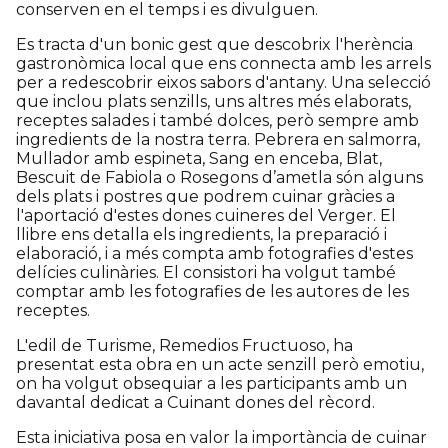
conserven en el temps i es divulguen.
Es tracta d'un bonic gest que descobrix l'herència
gastronòmica local que ens connecta amb les arrels
per a redescobrir eixos sabors d'antany. Una selecció
que inclou plats senzills, uns altres més elaborats,
receptes salades i també dolces, però sempre amb
ingredients de la nostra terra. Pebrera en salmorra,
Mullador amb espineta, Sang en enceba, Blat,
Bescuit de Fabiola o Rosegons d’ametla són alguns
dels plats i postres que podrem cuinar gràcies a
l'aportació d'estes dones cuineres del Verger. El
llibre ens detalla els ingredients, la preparació i
elaboració, i a més compta amb fotografies d'estes
delícies culinàries. El consistori ha volgut també
comptar amb les fotografies de les autores de les
receptes.
L'edil de Turisme, Remedios Fructuoso, ha
presentat esta obra en un acte senzill però emotiu,
on ha volgut obsequiar a les participants amb un
davantal dedicat a Cuinant dones del rècord.
Esta iniciativa posa en valor la importància de cuinar