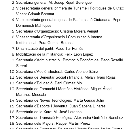
Secretaria general: M. Josep Ripoll Berenguer
Vicesecretaria general primera de Turisme i Polítiques de Ciutat:
Vicent Grimalt Boronat
Vicesecretaria general segona de Participació Ciutadana: Pepe
Doménech Mahíques
Secretaria d'Organització: Cristina Morera Vengut
Vicesecretaria d'Organització i Comunicació Interna
Institucional: Pura Grimalt Boronat
Dinamització del partit: Paco Tur Fornés
Mobilització de la militància: Félix León López
Secretaria d'Administració i Promoció Econòmica: Paco Roselló
Sirerol
Secretaria d'Acció Electoral: Carlos Alonso Sáinz
Secretaria de Benestar Social i Infància: Mélani Ivars Rojas
Secretaria d'Educació: Dani Grimalt Moll
Secretaria de Formació i Memòria Històrica: Miguel Ángel
Martínez Messabi
Secretaria de Noves Tecnologies: Marta Gascó Julio
Secretaria d'Esports i Joventut: Juan Sapena Llinares
Secretaria de la Xara: M. José Lorenzo
Secretaria de Transició Ecològica: Alexandra Gertrúdix Sánchez
Secretaria dels Majors: Raquel Martín Pérez