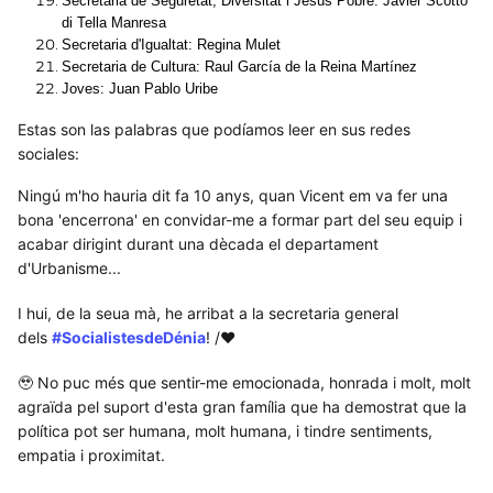
Secretaria de Seguretat, Diversitat i Jesús Pobre: Javier Scotto
di Tella Manresa
Secretaria d'Igualtat: Regina Mulet
Secretaria de Cultura: Raul García de la Reina Martínez
Joves: Juan Pablo Uribe
Estas son las palabras que podíamos leer en sus redes
sociales:
Ningú m'ho hauria dit fa 10 anys, quan Vicent em va fer una
bona 'encerrona' en convidar-me a formar part del seu equip i
acabar dirigint durant una dècada el departament
d'Urbanisme...
I hui, de la seua mà, he arribat a la secretaria general
dels
#SocialistesdeDénia
! /❤️
🥹 No puc més que sentir-me emocionada, honrada i molt, molt
agraïda pel suport d'esta gran família que ha demostrat que la
política pot ser humana, molt humana, i tindre sentiments,
empatia i proximitat.