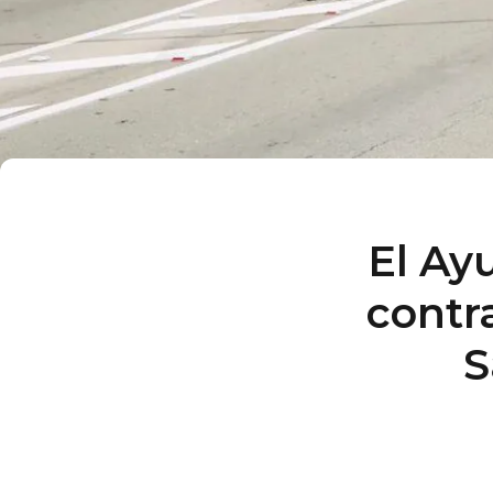
El Ay
contr
S