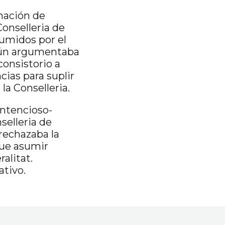
mación de
Conselleria de
sumidos por el
egún argumentaba
consistorio a
cias para suplir
la Conselleria.
ontencioso-
selleria de
rechazaba la
que asumir
alitat.
ativo.