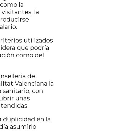
 como la
visitantes, la
producirse
lario.
riterios utilizados
idera que podría
tación como del
nselleria de
litat Valenciana la
 sanitario, con
ubrir unas
atendidas.
 duplicidad en la
día asumirlo