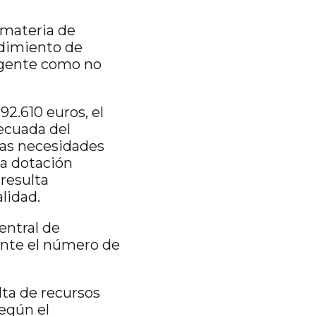
 materia de
edimiento de
urgente como no
92.610 euros, el
ecuada del
las necesidades
la dotación
 resulta
alidad.
entral de
ente el número de
lta de recursos
Según el