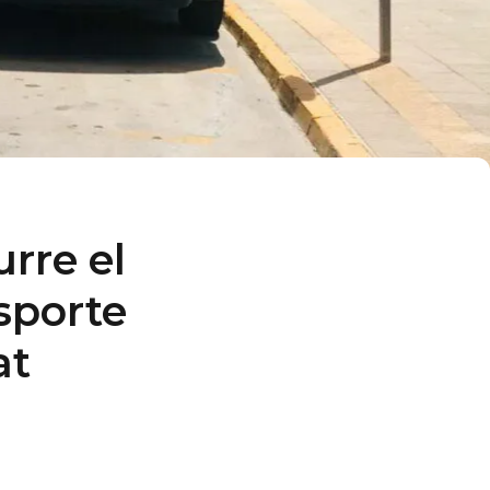
rre el
sporte
at