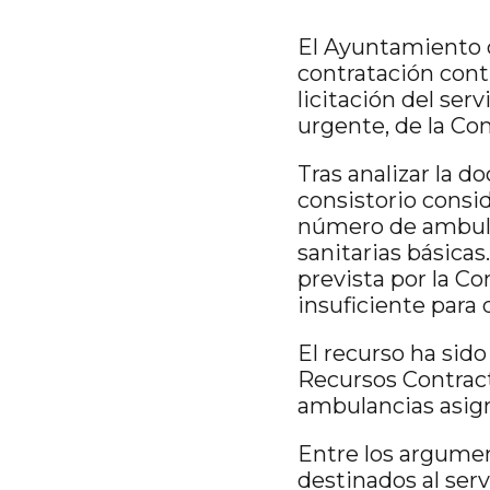
El Ayuntamiento d
contratación cont
licitación del ser
urgente, de la Co
Tras analizar la d
consistorio consi
número de ambula
sanitarias básica
prevista por la Co
insuficiente para d
El recurso ha sid
Recursos Contract
ambulancias asign
Entre los argumen
destinados al serv