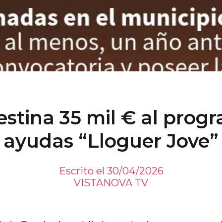
estina 35 mil € al prog
ayudas “Lloguer Jove”
Escrito el 30/04/2026
VISTANOVA TV