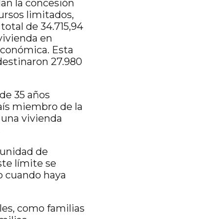
ulan la concesión
ursos limitados,
otal de 34.715,94
 vivienda en
económica. Esta
destinaron 27.980
de 35 años
aís miembro de la
 una vivienda
.
a unidad de
te límite se
 o cuando haya
les, como familias