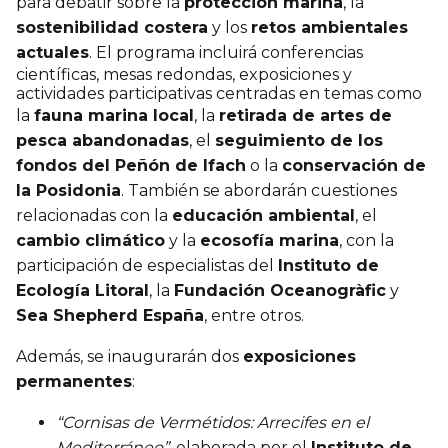
para debatir sobre la
protección marina
, la
sostenibilidad costera
y los
retos ambientales
actuales
. El programa incluirá conferencias
científicas, mesas redondas, exposiciones y
actividades participativas centradas en temas como
la
fauna marina local
, la
retirada de artes de
pesca abandonadas
, el
seguimiento de los
fondos del Peñón de Ifach
o la
conservación de
la Posidonia
. También se abordarán cuestiones
relacionadas con la
educación ambiental
, el
cambio climático
y la
ecosofía marina
, con la
participación de especialistas del
Instituto de
Ecología Litoral
, la
Fundación Oceanogràfic
y
Sea Shepherd España
, entre otros.
Además, se inaugurarán dos
exposiciones
permanentes
:
“Cornisas de Vermétidos: Arrecifes en el
Mediterráneo”
, elaborada por el
Instituto de