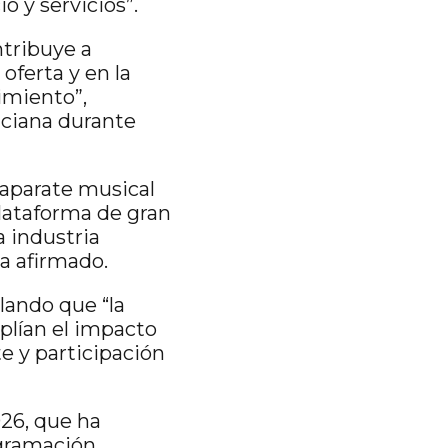
o y servicios”.
ntribuye a
oferta y en la
imiento”,
nciana durante
aparate musical
lataforma de gran
a industria
a afirmado.
lando que “la
mplían el impacto
te y participación
26, que ha
ogramación