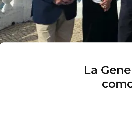
La Gener
como 