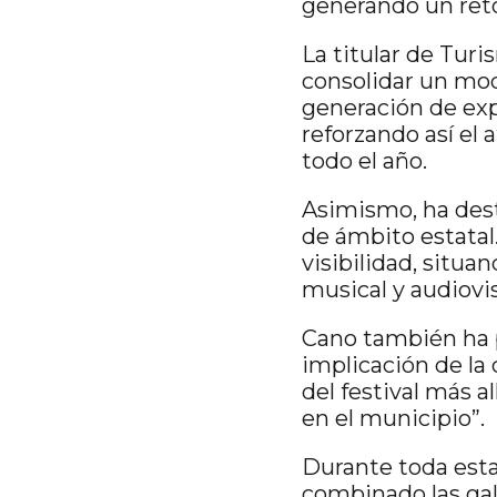
generando un retor
La titular de Tur
consolidar un mode
generación de expe
reforzando así el
todo el año.
Asimismo, ha des
de ámbito estatal
visibilidad, situa
musical y audiovi
Cano también ha p
implicación de la 
del festival más a
en el municipio”.
Durante toda est
combinado las ga