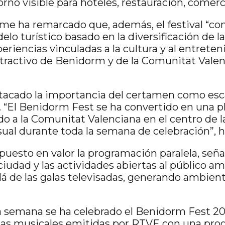
no visible para hoteles, restauración, comerci
isme ha remarcado que, además, el festival “co
lo turístico basado en la diversificación de la 
riencias vinculadas a la cultura y al entreten
 atractivo de Benidorm y de la Comunitat Vale
tacado la importancia del certamen como esc
. “El Benidorm Fest se ha convertido en una p
ndo a la Comunitat Valenciana en el centro de l
sual durante toda la semana de celebración”, h
uesto en valor la programación paralela, seña
ciudad y las actividades abiertas al público a
llá de las galas televisadas, generando ambien
a semana se ha celebrado el Benidorm Fest 20
las musicales emitidas por RTVE con una pr