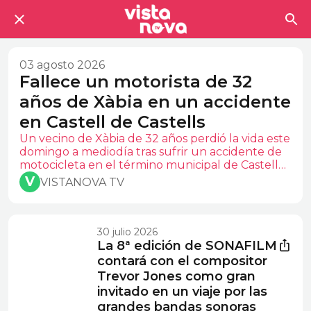
03 agosto 2026
Fallece un motorista de 32
años de Xàbia en un accidente
en Castell de Castells
Un vecino de Xàbia de 32 años perdió la vida este
domingo a mediodía tras sufrir un accidente de
motocicleta en el término municipal de Castell
de Castells. Hasta el lugar se desplazaron los
 V 
VISTANOVA TV
servicios sanitarios, que trataron de asistir al
motorista, aunque finalmente no pudieron
hacer nada por salvar su vida. Por el momento
no han trascendido las circunstancias en las que
30 julio 2026
se produjo el accidente. La víctima, muy
La 8ª edición de SONAFILM
conocida en Xàbia, era aficionada a las rutas en
contará con el compositor
moto que solía realizar los domingos. En esta
Trevor Jones como gran
ocasión, el trayecto terminó de la peor manera.
invitado en un viaje por las
grandes bandas sonoras