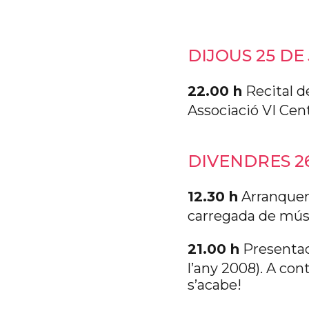
DIJOUS 25 DE
22.00 h
Recital d
Associació VI Cen
DIVENDRES 2
12.30 h
Arranquem
carregada de músic
21.00 h
Presentac
l’any 2008). A co
s’acabe!