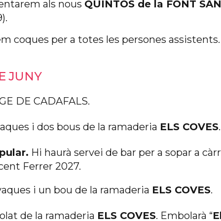
sentarem als nous
QUINTOS de la FONT SAN
).
em coques per a totes les persones assistents.
E JUNY
E DE CADAFALS.
vaques i dos bous de la ramaderia
ELS COVES
.
pular.
Hi haurà servei de bar per a sopar a càr
cent Ferrer 2027.
vaques i un bou de la ramaderia
ELS COVES
.
lat de la ramaderia
ELS COVES
. Embolarà “
E