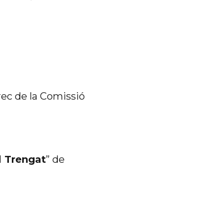
rec de la Comissió
l Trengat
” de