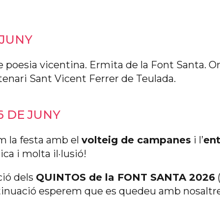
 JUNY
e poesia vicentina. Ermita de la Font Santa. O
tenari Sant Vicent Ferrer de Teulada.
6 DE JUNY
 la festa amb el
volteig de campanes
i l’
ent
a i molta il·lusió!
ió dels
QUINTOS de la FONT SANTA 2026
ntinuació esperem que es quedeu amb nosaltre