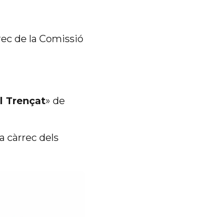
rec de la Comissió
l Trençat
» de
a càrrec dels