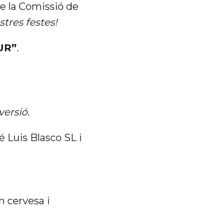
de la Comissió de
stres festes!
UR”
.
versió.
 Luis Blasco SL i
m cervesa i