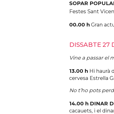
SOPAR POPULA
Festes Sant Vicen
00.00 h
Gran act
DISSABTE 27 
Vine a passar el m
13.00 h
Hi haurà d
cervesa Estrella G
No t’ho pots perd
14.00 h
DINAR D
cacauets, i el dina