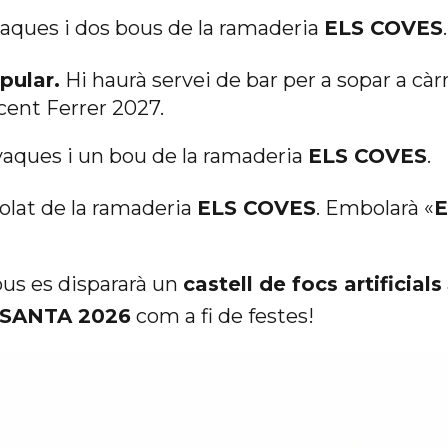
vaques i dos bous de la ramaderia
ELS COVES
.
pular.
Hi haurà servei de bar per a sopar a càr
cent Ferrer 2027.
vaques i un bou de la ramaderia
ELS COVES
.
lat de la ramaderia
ELS COVES
. Embolarà «
E
bous es dispararà un
castell de focs artificials
SANTA 2026
com a fi de festes!