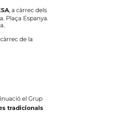
ESA
, a càrrec dels
ia. Plaça Espanya.
a.
càrrec de la
inuació el Grup
s tradicionals