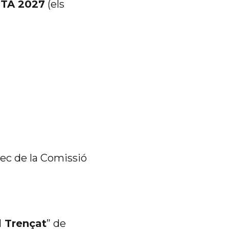
TA 2027
(els
rec de la Comissió
l Trençat
” de