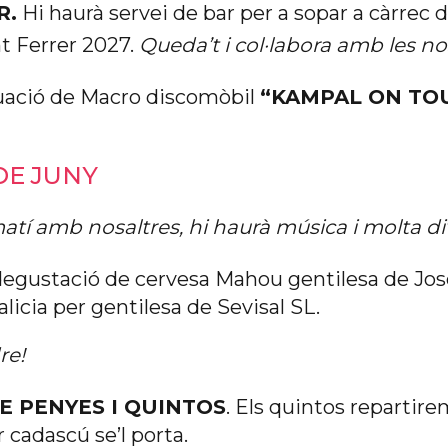
R.
Hi haurà servei de bar per a sopar a càrrec 
t Ferrer 2027.
Queda’t i col·labora amb les no
uació de Macro discomòbil
“KAMPAL ON TO
DE JUNY
atí amb nosaltres, hi haurà música i molta di
egustació de cervesa Mahou gentilesa de José
alicia per gentilesa de Sevisal SL.
re!
E PENYES I QUINTOS
. Els quintos repartire
r cadascú se’l porta.