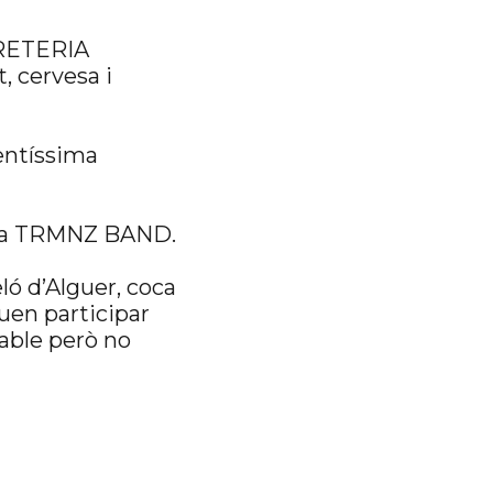
RRETERIA
, cervesa i
lentíssima
anga TRMNZ BAND.
ló d’Alguer, coca
guen participar
lable però no