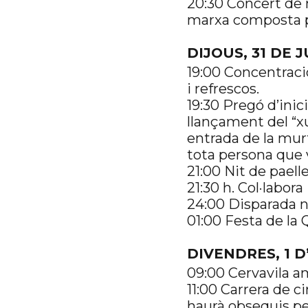
20:30 Concert de 
marxa composta per
DIJOUS, 31 DE 
19:00 Concentraci
i refrescos.
19:30 Pregó d’ini
llançament del “xu
entrada de la murt
tota persona que v
21:00 Nit de paelle
21:30 h. Col·labor
24:00 Disparada n
01:00 Festa de la
DIVENDRES, 1 
09:00 Cervavila 
11:00 Carrera de c
haurà obsequis per