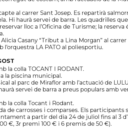
apte al carrer Sant Josep. Es repartirà salmorr
la. Hi haurà servei de barra. Les quadrilles qu
reservar lloc a l’Oficina de Turisme; la reserva
a.
Alicia Casany “Tribut a Lina Morgan” al carrer
 l’orquestra LA PATO al poliesportiu.
GOST
amb la colla TOCANT I RODANT.
 a la piscina municipal.
cal al parc de Miraflor amb l’actuació de LUL
urà servei de barra a preus populars amb ver
b la colla Tocant i Rodant.
da de carrosses i comparses. Els participants 
ntament a partir del dia 24 de juliol fins al 3 d
0 €, 3r premi 100 € i 6 premis de 50 €).