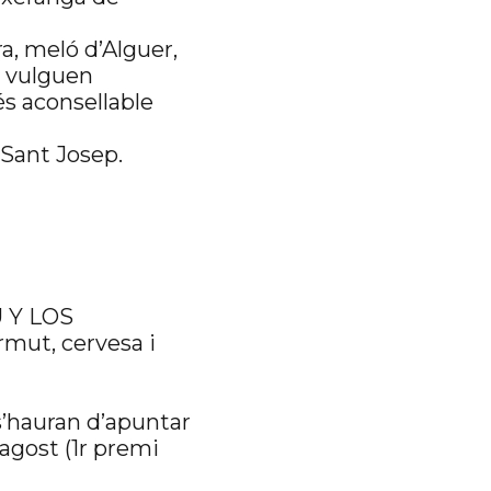
a, meló d’Alguer,
e vulguen
 és aconsellable
 Sant Josep.
U Y LOS
mut, cervesa i
s’hauran d’apuntar
’agost (1r premi