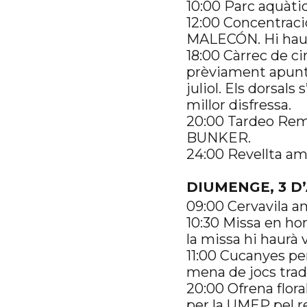
10:00 Parc aquàtic
12:00 Concentraci
MALECÓN. Hi haurà
18:00 Càrrec de ci
prèviament apuntad
juliol. Els dorsals
millor disfressa.
20:00 Tardeo Rem
BUNKER.
24:00 Revellta am
DIUMENGE, 3 D
09:00 Cervavila 
10:30 Missa en hon
la missa hi haurà 
11:00 Cucanyes pe
mena de jocs tradi
20:00 Ofrena flor
per la UMEP pel r