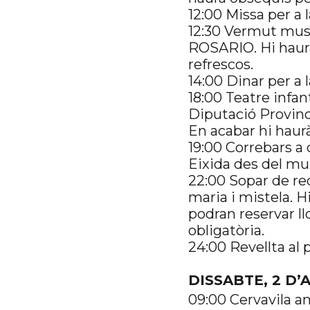
12:00 Missa per a l
12:30 Vermut musi
ROSARIO. Hi haurà
refrescos.
14:00 Dinar per a 
18:00 Teatre infant
Diputació Provinci
En acabar hi haurà
19:00 Correbars a
Eixida des del mu
22:00 Sopar de rec
maria i mistela. H
podran reservar ll
obligatòria.
24:00 Revellta al
DISSABTE, 2 D’
09:00 Cervavila 