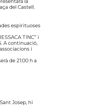
resentarà la
ça del Castell.
udes espirituoses
A RESSACA TINC” i
5. A continuació,
associacions i
serà de 21:00 h a
 Sant Josep, hi