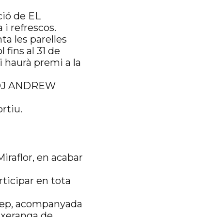
ció de EL
i refrescos.
ta les parelles
 fins al 31 de
Hi haurà premi a la
e DJ ANDREW
rtiu.
Miraflor, en acabar
ticipar en tota
Josep, acompanyada
ixeranga de