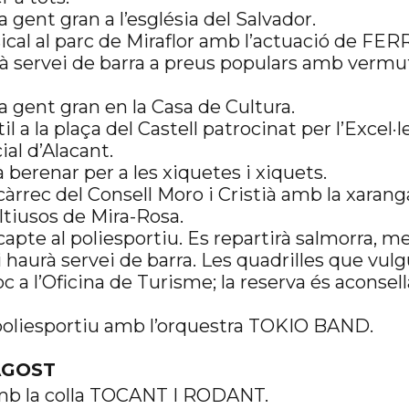
a gent gran a l’església del Salvador.
cal al parc de Miraflor amb l’actuació de FE
 servei de barra a preus populars amb vermut
la gent gran en la Casa de Cultura.
il a la plaça del Castell patrocinat per l’Excel·
al d’Alacant.
 berenar per a les xiquetes i xiquets.
 càrrec del Consell Moro i Cristià amb la xar
ltiusos de Mira-Rosa.
apte al poliesportiu. Es repartirà salmorra, me
i haurà servei de barra. Les quadrilles que vul
oc a l’Oficina de Turisme; la reserva és aconsel
 poliesportiu amb l’orquestra TOKIO BAND.
AGOST
amb la colla TOCANT I RODANT.