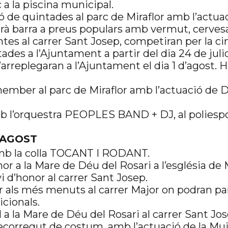
 a la piscina municipal.
ó de quintades al parc de Miraflor amb l’actua
 barra a preus populars amb vermut, cervesa 
ntes al carrer Sant Josep, competiran per la cin
es a l’Ajuntament a partir del dia 24 de juliol
 s’arreplegaran a l’Ajuntament el dia 1 d’agost. 
ember al parc de Miraflor amb l’actuació d
b l’orquestra PEOPLES BAND + DJ, al poliespo
’AGOST
amb la colla TOCANT I RODANT.
or a la Mare de Déu del Rosari a l’església de 
vi d’honor al carrer Sant Josep.
r als més menuts al carrer Major on podran par
cionals.
al a la Mare de Déu del Rosari al carrer Sant 
ecorregut de costum, amb l’actuació de la Mu