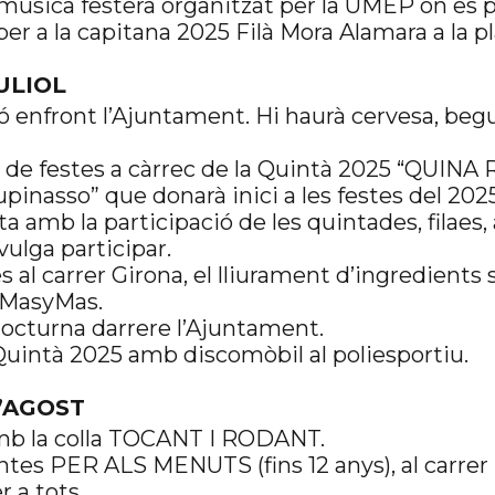
música festera organitzat per la UMEP on es p
 a la capitana 2025 Filà Mora Alamara a la pla
JULIOL
ó enfront l’Ajuntament. Hi haurà cervesa, beg
ci de festes a càrrec de la Quintà 2025 “QUIN
pinasso” que donarà inici a les festes del 202
a amb la participació de les quintades, filaes, 
ulga participar.
s al carrer Girona, el lliurament d’ingredients 
a MasyMas.
octurna darrere l’Ajuntament.
 Quintà 2025 amb discomòbil al poliesportiu.
D’AGOST
amb la colla TOCANT I RODANT.
intes PER ALS MENUTS (fins 12 anys), al carrer
 a tots.