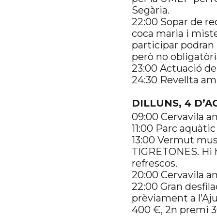
Segària.
22:00 Sopar de rec
coca maria i miste
participar podran 
però no obligatòri
23:00 Actuació de 
24:30 Revellta amb
DILLUNS, 4 D’A
09:00 Cervavila 
11:00 Parc aquàtic
13:00 Vermut musi
TIGRETONES. Hi ha
refrescos.
20:00 Cervavila am
22:00 Gran desfila
prèviament a l’Aju
400 €, 2n premi 30