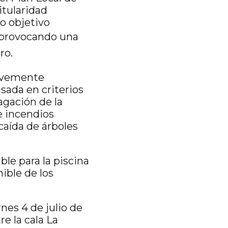
itularidad
mo objetivo
á provocando una
ro.
ravemente
sada en criterios
agación de la
de incendios
 caída de árboles
e para la piscina
ible de los
rnes 4 de julio de
e la cala La