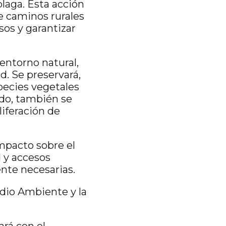
plaga. Esta acción
de caminos rurales
sos y garantizar
 entorno natural,
d. Se preservará,
pecies vegetales
odo, también se
liferación de
mpacto sobre el
d y accesos
ente necesarias.
dio Ambiente y la
ará con el