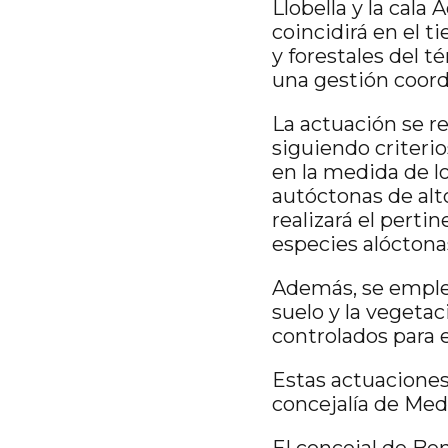
Llobella y la cala
coincidirá en el t
y forestales del t
una gestión coordi
La actuación se re
siguiendo criteri
en la medida de l
autóctonas de alt
realizará el perti
especies alóctonas
Además, se emple
suelo y la vegetac
controlados para 
Estas actuaciones
concejalía de Me
El concejal de Ben