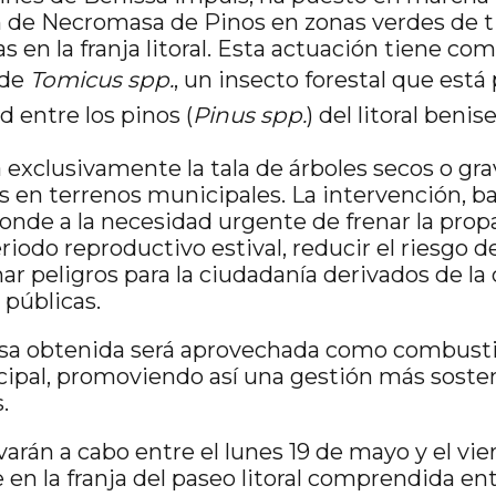
n de Necromasa de Pinos en zonas verdes de t
 en la franja litoral. Esta actuación tiene co
 de
Tomicus spp.
, un insecto forestal que est
 entre los pinos (
Pinus spp.
) del litoral benise
 exclusivamente la tala de árboles secos o g
s en terrenos municipales. La intervención, ba
onde a la necesidad urgente de frenar la prop
riodo reproductivo estival, reducir el riesgo 
nar peligros para la ciudadanía derivados de la
públicas.
sa obtenida será aprovechada como combustibl
ipal, promoviendo así una gestión más sosten
.
evarán a cabo entre el lunes 19 de mayo y el vie
en la franja del paseo litoral comprendida entr