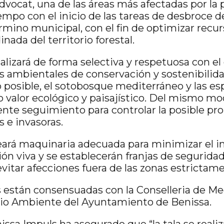
 Advocat, una de las áreas más afectadas por la 
iempo con el inicio de las tareas de desbroce 
érmino municipal, con el fin de optimizar recur
nada del territorio forestal.
alizará de forma selectiva y respetuosa con el
os ambientales de conservación y sostenibilida
o posible, el sotobosque mediterráneo y las es
o valor ecológico y paisajístico. Del mismo m
nente seguimiento para controlar la posible pro
 e invasoras.
ará maquinaria adecuada para minimizar el i
ión viva y se establecerán franjas de segurida
evitar afecciones fuera de las zonas estrictam
 están consensuadas con la Conselleria de Me
dio Ambiente del Ayuntamiento de Benissa.
issa Impuls ha asegurado que “la tala se realiz