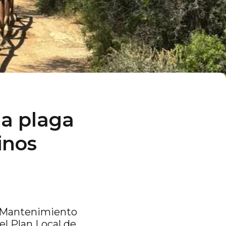
la plaga
inos
e Mantenimiento
el Plan Local de